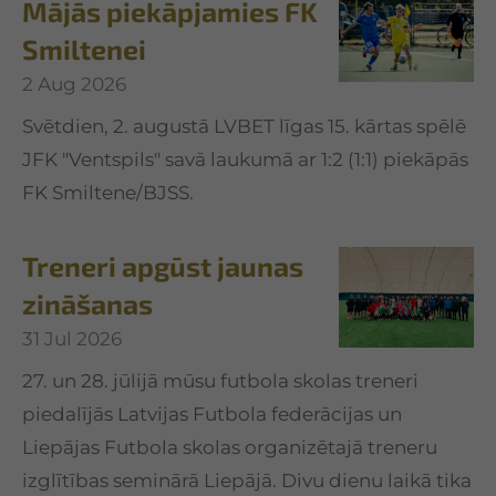
Mājās piekāpjamies FK
Smiltenei
2 Aug 2026
Svētdien, 2. augustā LVBET līgas 15. kārtas spēlē
JFK "Ventspils" savā laukumā ar 1:2 (1:1) piekāpās
FK Smiltene/BJSS.
Treneri apgūst jaunas
zināšanas
31 Jul 2026
27. un 28. jūlijā mūsu futbola skolas treneri
piedalījās Latvijas Futbola federācijas un
Liepājas Futbola skolas organizētajā treneru
izglītības seminārā Liepājā. Divu dienu laikā tika