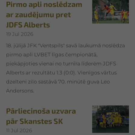
Pirmo apli noslēdzam
ar zaudējumu pret
JDFS Alberts
19 Jul 2026
18. jūlijā JFK "Ventspils" savā laukumā noslēdza
pirmo apli LVBET līgas čempionātā,
piekāpjoties vienai no turnīra līderēm JDFS
Alberts ar rezultātu 1:3 (0:0). Vienīgos vārtus
dzelteni zilo sastāvā 70. minūtē guva Leo
Andersons.
Pārliecinoša uzvara
pār Skanstes SK
11 Jul 2026