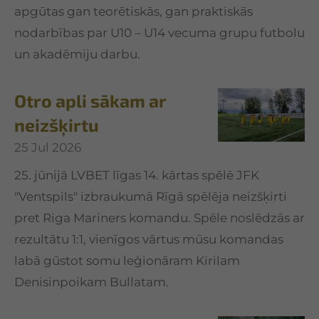
apgūtas gan teorētiskās, gan praktiskās
nodarbības par U10 – U14 vecuma grupu futbolu
un akadēmiju darbu.
Otro apli sākam ar
neizšķirtu
25 Jul 2026
25. jūnijā LVBET līgas 14. kārtas spēlē JFK
"Ventspils" izbraukumā Rīgā spēlēja neizšķirti
pret Riga Mariners komandu. Spēle noslēdzās ar
rezultātu 1:1, vienīgos vārtus mūsu komandas
labā gūstot somu leģionāram Kirilam
Denisinpoikam Bullatam.