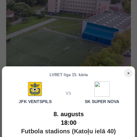
×
LVBET līga 15. kārta
VS
JFK VENTSPILS
SK SUPER NOVA
8. augusts
18:00
Futbola stadions (Katoļu ielā 40)