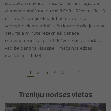
izbraukumā tikās ar tiešo konkurenti cīņā par
vietas saglabāšanu pirmajā līgā – Rēzekni. Jau 5.
minūtē Artemijs Mihails Lučins izvirzīja
ventspilniekus vadībā, taču kompensācijas laika
ceturtajā minūtē rēzeknieši panāca
izlīdzinājumu. Lai gan JFK "Ventspils" atradās
vadībā gandrīz visu spēli, mačs noslēdzās
neizšķirti – 1:1 (1:0).
1
2
3
4
5
21
Treniņu norises vietas