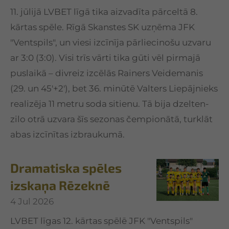
11. jūlijā LVBET līgā tika aizvadīta pārceltā 8.
kārtas spēle. Rīgā Skanstes SK uzņēma JFK
"Ventspils", un viesi izcīnīja pārliecinošu uzvaru
ar 3:0 (3:0). Visi trīs vārti tika gūti vēl pirmajā
puslaikā – divreiz izcēlās Rainers Veidemanis
(29. un 45'+2'), bet 36. minūtē Valters Liepājnieks
realizēja 11 metru soda sitienu. Tā bija dzelten-
zilo otrā uzvara šīs sezonas čempionātā, turklāt
abas izcīnītas izbraukumā.
Dramatiska spēles
izskaņa Rēzeknē
4 Jul 2026
LVBET līgas 12. kārtas spēlē JFK "Ventspils"