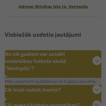
Adrese:
Brīvības iela 14, Ventspils
Visbiežāk uzdotie jautājumi
No cik gadiem var uzsākt
nodarbības futbola skolā
"Ventspils"?
Mēs uzņemam audzēkņus no 5 gadu vecuma.
Cik bieži notiek treniņi?
Cik maksā futbola nodarbības?