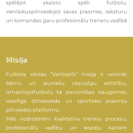
spēlējot
skaisto
spēli
futbolu
,
vienlaikus
pilnveidojot
savas
prasmes
,
raksturu
un
komandas
garu
profesionālu
treneru
vadībā
Misija
Futbola
skolas "Ventspils"
misija
ir
veicināt
bērnu
un
jauniešu
vispusīgu
attīstību
,
izmantojot
futbolu
kā
personības
izaugsmes
,
veselīga
dzīvesveida
un
sportisko
prasmju
pilnveides
platformu
.
Mēs
nodrošinām
kvalitatīvu
treniņu
procesu
,
profesionālu
vadību
un
iespēju
katram