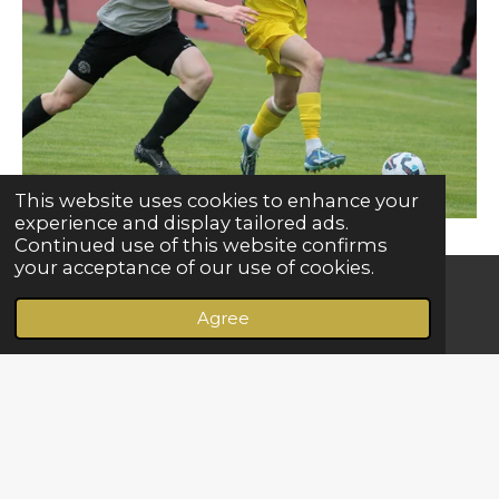
This website uses cookies to enhance your
experience and display tailored ads.
Continued use of this website confirms
your acceptance of our use of cookies.
Agree
Email
Phone
Map
F
I
Y
W
a
n
o
h
© 2026 Visas tiesības aizsargātas
FS Ventspils
c
s
u
a
e
t
T
t
b
a
u
s
o
g
b
A
o
r
e
p
k
a
p