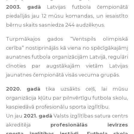
2003.
gadā
Latvijas
futbola
čempionātā
piedalījās
jau
12
mūsu
komandas
,
un
iesaistīto
bērnu
skaits
sasniedza
244
audzēkņus
.
Turpmākajos
gados
“Ventspils olimpiskā
cerība
”
nostiprinājās
kā
viena
no
spēcīgākajām
j
aunatnes
futbola
organizācijām
Latvijā
,
regulāri
cīnoties
par
augstākajām
vietām
Latvijas
jaunatnes
čempionātā
visās
vecuma
grupās
.
2020.
gadā
tika
uzsākts
ceļš
,
lai
mūsu
organizācija
kļūtu
par
pilnvērtīgu
futbola
skolu
,
kas
piedāvā
profesionālu
sporta
izglītību
.
Un
jau
2021.
gadā
Valsts
izglītības
satura
centrs
akreditēja
profesionālās ievirzes
sporta izglītības iestādi
„
Futbola
skola