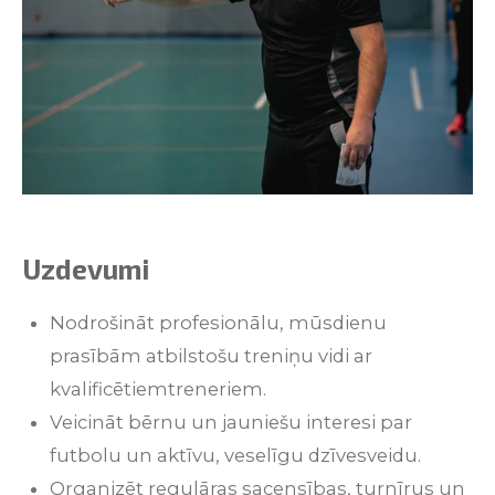
Uzdevumi
Nodrošināt
profesionālu
,
mūsdienu
prasībām
atbilstošu
treniņu
vidi
ar
kvalificētiem
treneriem
.
Veicināt
bērnu
un
jauniešu
interesi
par
futbolu
un
aktīvu
,
veselīgu
dzīvesveidu
.
Organizēt
regulāras
sacensības
,
turnīrus
un