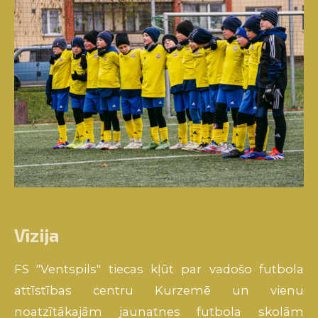
Vīzija
FS "Ventspils"
tiecas
kļūt
par
vadošo
futbola
attīstības
centru
Kurzemē
un
vienu
no
atzītākajām
jaunatnes
futbola
skolām