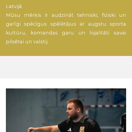
Latvijā
.
Mūsu
mērķis
ir
audzināt
tehniski
,
fiziski
un
garīgi
spēcīgus
spēlētājus
ar
augstu
sporta
kultūru
,
komandas
garu
un
lojalitāti
savai
pilsētai
un
valstij
.