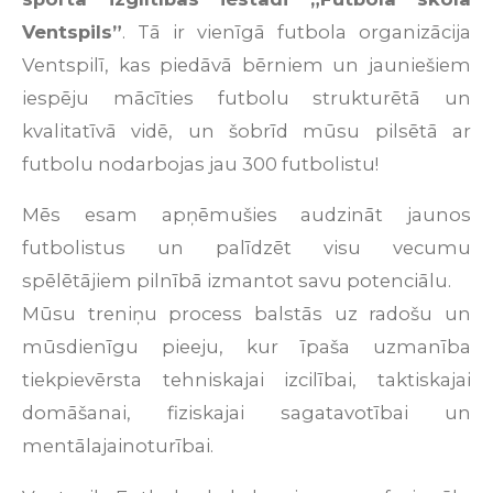
Ventspils
”
.
Tā
ir
vienīgā
futbola
organizācija
Ventspilī
,
kas
piedāvā
bērniem
un
jauniešiem
iespēju
mācīties
futbolu
strukturētā
un
kvalitatīvā
vidē
,
un
š
obr
ī
d
m
ū
su
pils
ē
tā
ar
futbolu
nodarbojas
jau
300
futbolistu
!
M
ē
s
esam
ap
ņē
mu
š
ies
audzin
ā
t
jaunos
futbolistus
un
pal
ī
dz
ē
t
visu
vecumu
sp
ē
l
ē
t
ā
jiem
piln
ī
b
ā
izmantot
savu
potenci
ā
lu
.
Mūsu
treniņu
process
balstās
uz
radošu
un
mūsdienīgu
pieeju
,
kur
īpaša
uzmanība
tiek
pievērsta
tehniskajai
izcilībai
,
taktiskajai
domāšanai
,
fiziskajai
sagatavotībai
un
mentālajai
noturībai
.