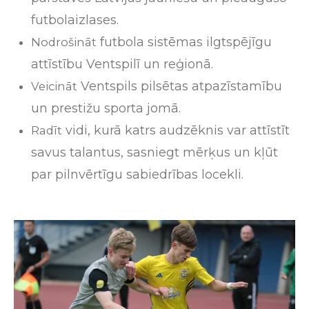
futbola
izlases
.
futbola
sistēmas
ilgtspējīgu
Nodrošināt
attīstību
Ventspilī
un
reģionā
.
Ventspils
pilsētas
atpazīstamību
Veicināt
un
prestižu
sporta
jomā
.
vidi
,
kurā
katrs
audzēknis
var
attīstīt
Radīt
savus
talantus
,
sasniegt
mērķus
un
kļūt
par
pilnvērtīgu
sabiedrības
locekli
.