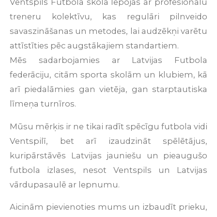
Ventspils
Futbola
skola
lepojas
ar
profesionālu
treneru
kolektīvu
,
kas
regulāri
pilnveido
savas
zināšanas
un
metodes
,
lai
audzēkņi
varētu
attīstīties
pēc
augstākajiem
standartiem
.
Mēs
sadarbojamies
ar
Latvijas
Futbola
federāciju
,
citām
sporta
skolām
un
klubiem
,
kā
arī
piedalāmies
gan
vietēja
,
gan
starptautiska
līmeņa
turnīros
.
Mūsu
mērķis
ir
ne
tikai
radīt
spēcīgu
futbola
vidi
Ventspilī
,
bet
arī
izaudzināt
spēlētājus
,
kuri
pārstāvēs
Latvijas
jauniešu
un
pieaugušo
futbola
izlases
,
nesot
Ventspils
un
Latvijas
vārdu
pasaulē
ar
lepnumu
.
Aicinām
pievienoties
mums
un
izbaudīt
prieku
,