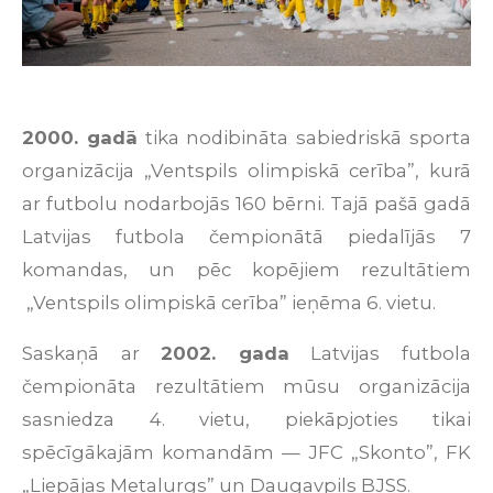
2000. gadā
tika
nodibināta
sabiedriskā
sporta
organizācija
„
Ventspils
olimpiskā
cerība
”
,
kurā
ar
futbolu
nodarbojās
160
bērni
.
Tajā pašā gadā
Latvijas futbola čempionātā piedalījās 7
komandas, un pēc kopējiem rezultātiem
„Ventspils olimpiskā cerība” ieņēma
6. vietu
.
Saskaņā
ar
2002.
gada
Latvijas
futbola
čempionāta
rezultātiem
mūsu
organizācija
sasniedza
4.
vietu
,
piekāpjoties
tikai
spēcīgākajām
komandām
— JFC „
Skonto
”, FK
„
Liepājas
Metalurgs
”
un
Daugavpils
BJSS.