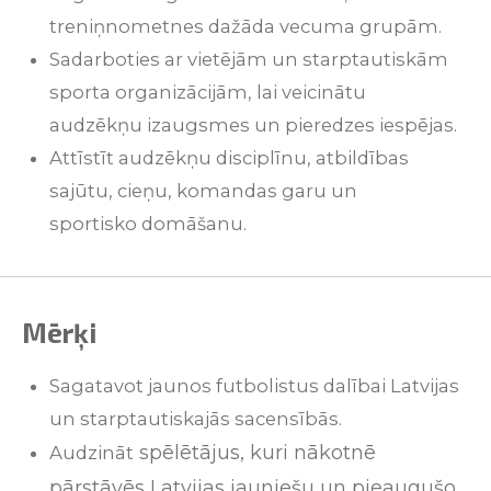
treniņnometnes
dažāda
vecuma
grupām
.
S
adarboties
ar
vietējām
un
starptautiskām
sporta
organizācijām
, lai
veicinātu
audzēkņu
izaugsmes
un
pieredzes
iespējas
.
Attīstīt
audzēkņu
disciplīnu
,
atbildības
sajūtu
,
cieņu
,
komandas
garu
un
sportisko
domāšanu.
Mērķi
Sagatavot
jaunos
futbolistus
dalībai
Latvijas
un
starptautiskajās
sacensībās
.
spēlētājus
,
kuri
nākotnē
Audzināt
pārstāvēs
Latvijas
jauniešu
un
pieaugušo