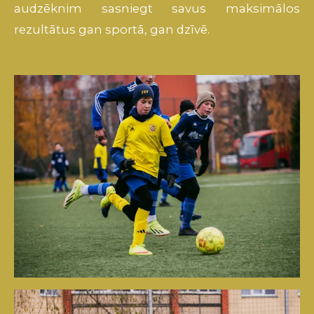
audzēknim
sasniegt
savus
maksimālos
rezultātus
gan
sportā
,
gan
dzīvē
.