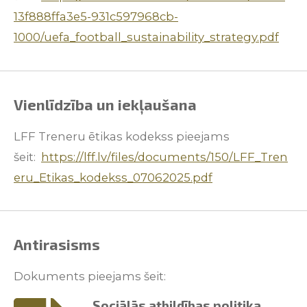
13f888ffa3e5-931c597968cb-
1000/uefa_football_sustainability_strategy.pdf
Vienlīdzība un iekļaušana
LFF Treneru ētikas kodekss pieejams
šeit:
https://lff.lv/files/documents/150/LFF_Tren
eru_Etikas_kodekss_07062025.pdf
Antirasisms
Dokuments pieejams šeit:
Sociālās atbildības politika