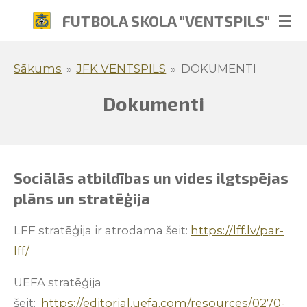
Skip
FUTBOLA SKOLA "VENTSPILS"
to
main
Sākums
»
JFK VENTSPILS
»
DOKUMENTI
content
Dokumenti
Sociālās atbildības un vides ilgtspējas
plāns un stratēģija
LFF stratēģija ir atrodama šeit:
https://lff.lv/par-
lff/
UEFA stratēģija
šeit:
https://editorial.uefa.com/resources/0270-