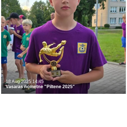
18 Aug 2025
14:45
Vasaras nometne "Piltene 2025"
F
I
Y
W
a
n
o
h
c
s
u
a
e
t
T
t
b
a
u
s