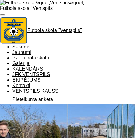
Skip
Futbola skola "Ventspils"
to
main
content
Futbola skola "Ventspils"
Sākums
Jaunumi
Par futbola skolu
Galerija
KALENDĀRS
JFK VENTSPILS
EKIPĒJUMS
Kontakti
VENTSPILS KAUSS
Pieteikuma anketa