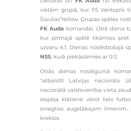
Lietuvas un
FK Auda
no Ķekavas
vietām grupā, kur FS Ventspils 
Šiauliai/Yellow. Grupas spēles nosl
FK Auda
komandai. Otrā diena tur
kur pirmajā spēlē tikāmies pret 
uzvaru 4:1. Dienas noslēdzošajā sp
NSS
, kurā piekāpāmies ar 0:2.
Otrās dienas noslēgumā koma
"atbalstīt Latvijas nacionālo i
nacionālā valstsvienība cieta zaud
iespēja klātienē vērot lielo fut
sniegties augstākajam līmenim, 
kreklos.