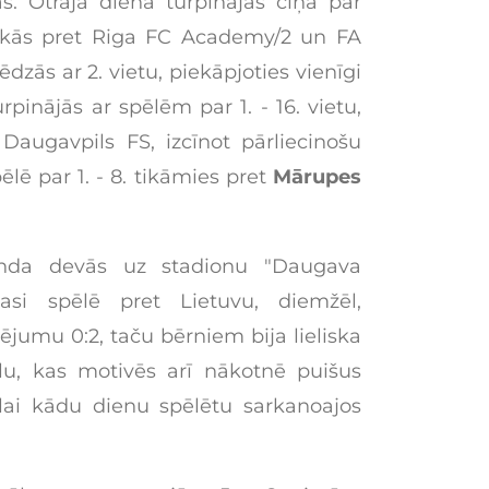
. Otrajā dienā turpinājās cīņa par
tikās pret Riga FC Academy/2 un FA
ēdzās ar 2. vietu, piekāpjoties vienīgi
pinājās ar spēlēm par 1. - 16. vietu,
Daugavpils FS, izcīnot pārliecinošu
ēlē par 1. - 8. tikāmies pret
Mārupes
nda devās uz stadionu "Daugava
zlasi spēlē pret Lietuvu, diemžēl,
ējumu 0:2, taču bērniem bija lieliska
bolu, kas motivēs arī nākotnē puišus
lai kādu dienu spēlētu sarkanoajos