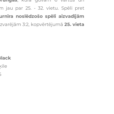
 jau par 25. - 32. vietu. Spēli pret
rnīra noslēdzošo spēli aizvadījām
uzvarējām 3:2, kopvērtējumā
25. vieta
Black
ķile
5