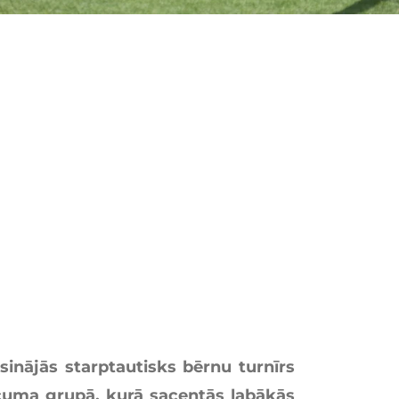
isinājās starptautisks bērnu turnīrs
uma grupā, kurā sacentās labākās