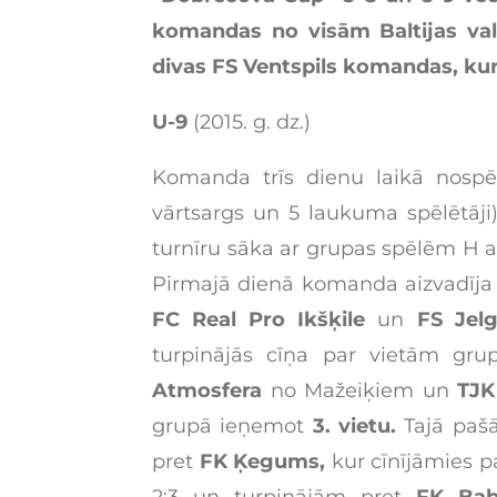
komandas no visām Baltijas vals
divas FS Ventspils komandas, kur
U-9
(2015. g. dz.)
Komanda trīs dienu laikā nospēl
vārtsargs un 5 laukuma spēlētāji
turnīru sāka ar grupas spēlēm H 
Pirmajā dienā komanda aizvadīja 
FC Real Pro Ikšķile
un
FS Jelg
turpinājās cīņa par vietām gru
Atmosfera
no Mažeiķiem un
TJK
grupā ieņemot
3. vietu.
Tajā paš
pret
FK Ķegums,
kur cīnījāmies pa
2:3 un turpinājām pret
FK Bab