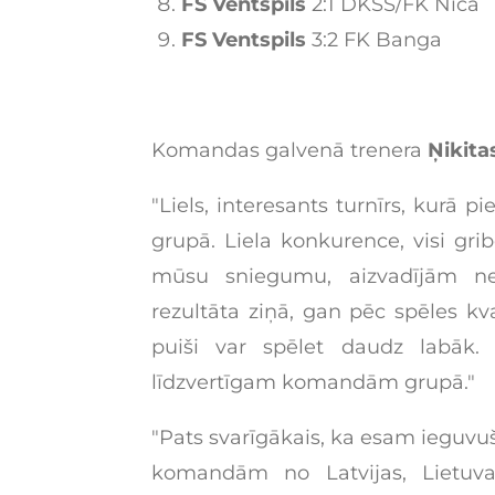
FS Ventspils
2:1 DKSS/FK Nīca
FS Ventspils
3:2 FK Banga
Komandas galvenā trenera
Ņikit
"Liels, interesants turnīrs, kur
grupā. Liela konkurence, visi gri
mūsu sniegumu, aizvadījām n
rezultāta ziņā, gan pēc spēles kv
puiši var spēlet daudz labāk.
līdzvertīgam komandām grupā."
"Pats svarīgākais, ka esam ieguvuši
komandām no Latvijas, Lietuvas