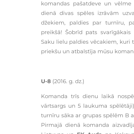
komandas pašatdeve un vēlme uz
dienā divas spēles izrāvām uzva
džekiem, paldies par turnīru, p
preikšā! Šobrīd pats svarīgākais 
Saku lielu paldies vēcakiem, kur
priekšu un atbalstīja mūsu koman
U-8
(2016. g. dz.)
Komanda trīs dienu laikā nospēl
vārtsargs un 5 laukuma spēlētāji
turnīru sāka ar grupas spēlēm B 
Pirmajā dienā komanda aizvadīj