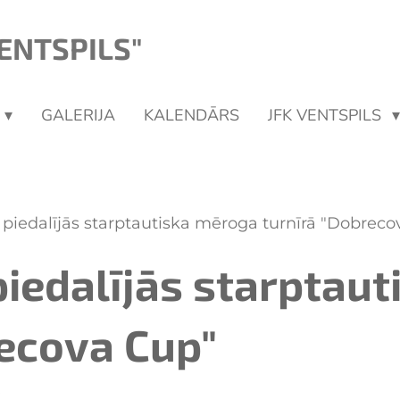
ENTSPILS"
GALERIJA
KALENDĀRS
JFK VENTSPILS
 piedalījās starptautiska mēroga turnīrā "Dobrec
piedalījās starptau
recova Cup"
9