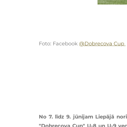
Foto: Facebook
@Dobrecova Cup
No 7. līdz 9. jūnijam Liepājā nor
"Dobrecova Cup" U-8 un U-9 vec