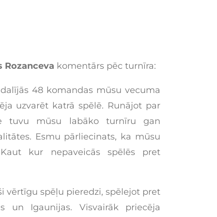
as Rozanceva
komentārs pēc turnīra:
ā piedalījās 48 komandas mūsu vecuma
bēja uzvarēt katrā spēlē. Runājot par
e tuvu mūsu labāko turnīru gan
alitātes. Esmu pārliecinats, ka mūsu
 Kaut kur nepaveicās spēlēs pret
 vērtīgu spēļu pieredzi, spēlejot pret
 un Igaunijas. Visvairāk priecēja