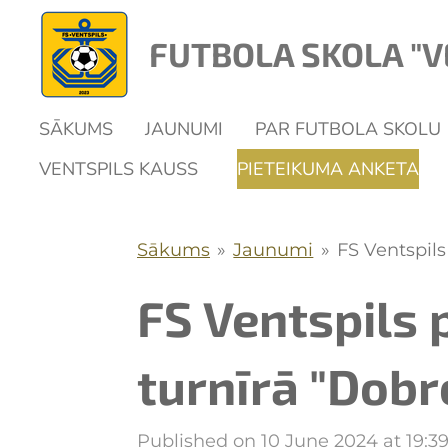
Skip
FUTBOLA SKOLA "V
to
main
content
SĀKUMS
JAUNUMI
PAR FUTBOLA SKOLU
VENTSPILS KAUSS
PIETEIKUMA ANKETA
Sākums
»
Jaunumi
»
FS Ventspils
FS Ventspils 
turnīrā "Dob
Published on 10 June 2024 at 19:3