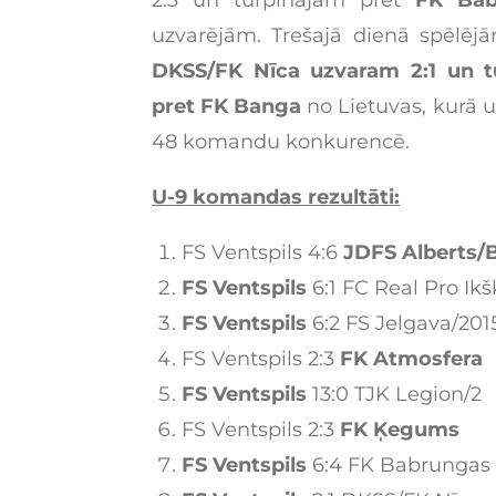
uzvarējām. Trešajā dienā spēlējām
DKSS/FK Nīca uzvaram 2:1 un tu
pret FK Banga
no Lietuvas, kurā 
48 komandu konkurencē.
U-9 komandas rezultāti:
FS Ventspils 4:6
JDFS Alberts/
FS Ventspils
6:1 FC Real Pro Ikš
FS Ventspils
6:2 FS Jelgava/201
FS Ventspils 2:3
FK Atmosfera
FS Ventspils
13:0 TJK Legion/2
FS Ventspils 2:3
FK Ķegums
FS Ventspils
6:4 FK Babrungas