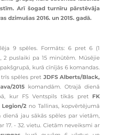
tīm. Arī šogad turnīru pārstēvāja
as dzimušas 2016. un 2015. gadā.
ēja 9 spēles. Formāts: 6 pret 6 (1
), 2 puslaiki pa 15 minūtēm. Mūsējie
apakšgrupā, kurā cīnījās 6 komandas.
trīs spēles pret
JDFS Alberts/Black,
ava/2015
komandām. Otrajā dienā
pā, kur FS Ventspils tikās pret
FK
 Legion/2
no Tallinas, kopvērtējumā
ā dienā jau sākās spēles par vietām,
r 17. - 32. vietu. Cietām neveiksmi ar
rungas
, kurā guvām 6 vārtus un