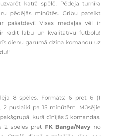
varēt katrā spēlē. Pēdeja turnīra
ru pēdējās minūtēs. Gribu pateikt
ar pašatdevi! Visas medaļas vēl ir
ir rādīt labu un kvalitatīvu futbolu!
i trīs dienu garumā dzina komandu uz
du!"
ēja 8 spēles. Formāts: 6 pret 6 (1
), 2 puslaiki pa 15 minūtēm. Mūsējie
apakšgrupā, kurā cīnījās 5 komandas.
a 2 spēles pret
FK Banga/Navy
no