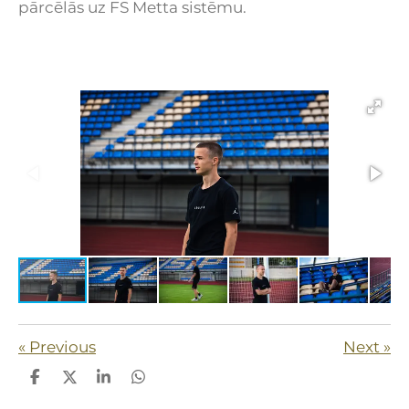
pārcēlās uz FS Metta sistēmu.
«
Previous
Next
»
S
S
S
S
h
h
h
h