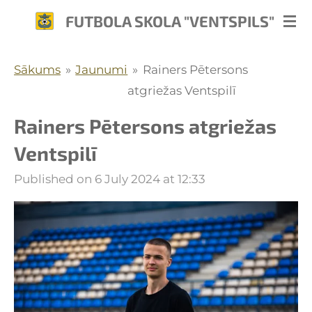
Skip
FUTBOLA SKOLA "VENTSPILS"
to
main
Sākums
»
Jaunumi
»
Rainers Pētersons
content
atgriežas Ventspilī
Rainers Pētersons atgriežas
Ventspilī
Published on 6 July 2024 at 12:33