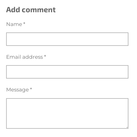
a
a
a
a
r
r
r
r
Add comment
e
e
e
e
Name *
Email address *
Message *