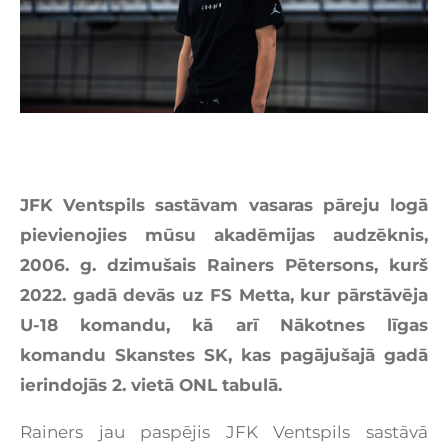
JFK Ventspils sastāvam vasaras pāreju logā
pievienojies mūsu akadēmijas audzēknis,
2006. g. dzimušais Rainers Pētersons, kurš
2022. gadā devās uz FS Metta, kur pārstāvēja
U-18 komandu, kā arī Nākotnes līgas
komandu Skanstes SK, kas pagājušajā gadā
ierindojās 2. vietā ONL tabulā.
Rainers jau paspējis JFK Ventspils sastāvā