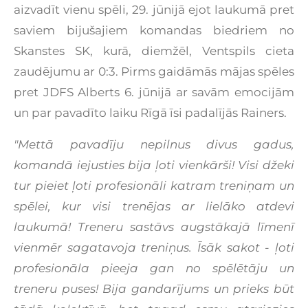
aizvadīt vienu spēli, 29. jūnijā ejot laukumā pret
saviem bijušajiem komandas biedriem no
Skanstes SK, kurā, diemžēl, Ventspils cieta
zaudējumu ar 0:3. Pirms gaidāmās mājas spēles
pret JDFS Alberts 6. jūnijā ar savām emocijām
un par pavadīto laiku Rīgā īsi padalījās Rainers.
"Mettā pavadīju nepilnus divus gadus,
komandā iejusties bija ļoti vienkārši! Visi džeki
tur pieiet ļoti profesionāli katram treniņam un
spēlei, kur visi trenējas ar lielāko atdevi
laukumā! Treneru sastāvs augstākajā līmenī
vienmēr sagatavoja treniņus. Īsāk sakot - ļoti
profesionāla pieeja gan no spēlētāju un
treneru puses! Bija gandarījums un prieks būt