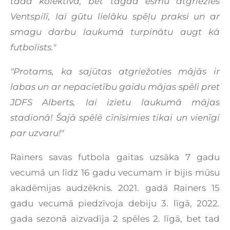
tādā kolektīvā, bet tagad esmu atgriezies
Ventspilī, lai gūtu lielāku spēļu praksi un ar
smagu darbu laukumā turpinātu augt kā
futbolists."
"Protams, ka sajūtas atgriežoties mājās ir
labas un ar nepacietību gaidu mājas spēli pret
JDFS Alberts, lai izietu laukumā mājas
stadionā! Šajā spēlē cīnīsimies tikai un vienīgi
par uzvaru!"
Rainers savas futbola gaitas uzsāka 7 gadu
vecumā un līdz 16 gadu vecumam ir bijis mūsu
akadēmijas audzēknis. 2021. gadā Rainers 15
gadu vecumā piedzīvoja debiju 3. līgā, 2022.
gada sezonā aizvadīja 2 spēles 2. līgā, bet tad