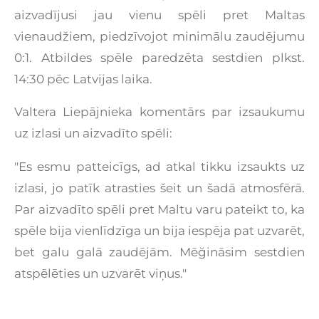
aizvadījusi jau vienu spēli pret Maltas
vienaudžiem, piedzīvojot minimālu zaudējumu
0:1. Atbildes spēle paredzēta sestdien plkst.
14:30 pēc Latvijas laika.
Valtera Liepājnieka komentārs par izsaukumu
uz izlasi un aizvadīto spēli:
"Es esmu patteicīgs, ad atkal tikku izsaukts uz
izlasi, jo patīk atrasties šeit un šadā atmosfērā.
Par aizvadīto spēli pret Maltu varu pateikt to, ka
spēle bija vienlīdzīga un bija iespēja pat uzvarēt,
bet galu galā zaudējām. Mēğināsim sestdien
atspēlēties un uzvarēt viņus."