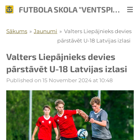
Skip
FUTBOLA SKOLA "VENTSPILS"
to
main
Sākums
»
Jaunumi
»
Valters Liepājnieks devies
content
pārstāvēt U-18 Latvijas izlasi
Valters Liepājnieks devies
pārstāvēt U-18 Latvijas izlasi
Published on 15 November 2024 at 10:48