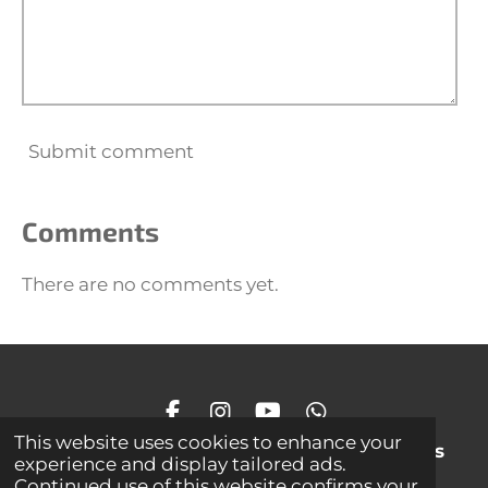
Submit comment
Comments
There are no comments yet.
F
I
Y
W
This website uses cookies to enhance your
a
n
o
h
© 2026 Visas tiesības aizsargātas
FS Ventspils
experience and display tailored ads.
c
s
u
a
Continued use of this website confirms your
e
t
T
t