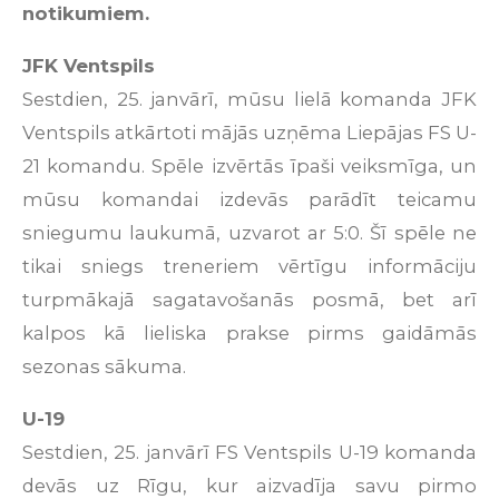
notikumiem.
JFK Ventspils
Sestdien, 25. janvārī, mūsu lielā komanda JFK
Ventspils atkārtoti mājās uzņēma Liepājas FS U-
21 komandu. Spēle izvērtās īpaši veiksmīga, un
mūsu komandai izdevās parādīt teicamu
sniegumu laukumā, uzvarot ar 5:0. Šī spēle ne
tikai sniegs treneriem vērtīgu informāciju
turpmākajā sagatavošanās posmā, bet arī
kalpos kā lieliska prakse pirms gaidāmās
sezonas sākuma.
U-19
Sestdien, 25. janvārī FS Ventspils U-19 komanda
devās uz Rīgu, kur aizvadīja savu pirmo