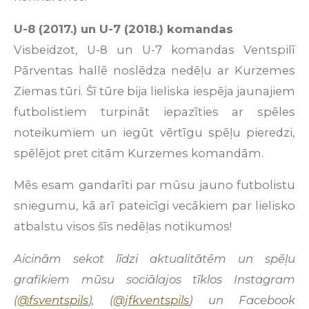
U-8 (2017.) un U-7 (2018.) komandas
Visbeidzot, U-8 un U-7 komandas Ventspilī
Pārventas hallē noslēdza nedēļu ar Kurzemes
Ziemas tūri. Šī tūre bija lieliska iespēja jaunajiem
futbolistiem turpināt iepazīties ar spēles
noteikumiem un iegūt vērtīgu spēļu pieredzi,
spēlējot pret citām Kurzemes komandām.
Mēs esam gandarīti par mūsu jauno futbolistu
sniegumu, kā arī pateicīgi vecākiem par lielisko
atbalstu visos šīs nedēļas notikumos!
Aicinām sekot līdzi aktualitātēm un spēļu
grafikiem mūsu sociālajos tīklos Instagram
(
@fsventspils
), (
@jfkventspils
) un Facebook