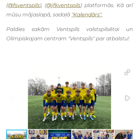
(
@fsventspils
), (
@jfkventspils
) platformās. Kā arī
mūsu mājaslapā, sadaļā
"Kalendārs".
Paldies sakām Ventspils valstspilsētai un
Olimpiskajam centram "Ventspils" par atbalstu!