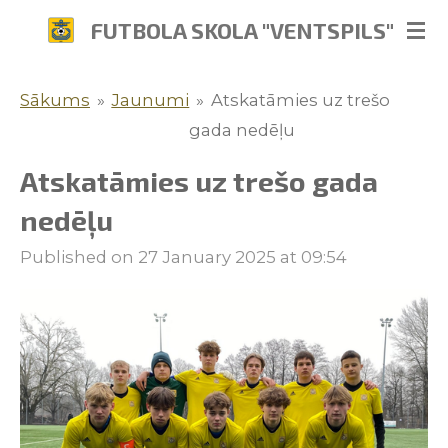
Skip
FUTBOLA SKOLA "VENTSPILS"
to
main
Sākums
»
Jaunumi
»
Atskatāmies uz trešo
content
gada nedēļu
Atskatāmies uz trešo gada
nedēļu
Published on 27 January 2025 at 09:54