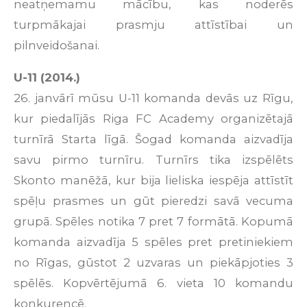
neatņemamu mācību, kas noderēs
turpmākajai prasmju attīstībai un
pilnveidošanai.
U-11 (2014.)
26. janvārī mūsu U-11 komanda devās uz Rīgu,
kur piedalījās Riga FC Academy organizētajā
turnīrā Starta līgā. Šogad komanda aizvadīja
savu pirmo turnīru. Turnīrs tika izspēlēts
Skonto manēžā, kur bija lieliska iespēja attīstīt
spēļu prasmes un gūt pieredzi savā vecuma
grupā. Spēles notika 7 pret 7 formātā. Kopumā
komanda aizvadīja 5 spēles pret pretiniekiem
no Rīgas, gūstot 2 uzvaras un piekāpjoties 3
spēlēs. Kopvērtējumā 6. vieta 10 komandu
konkurencē.