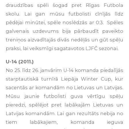
draudzības spēli šogad pret Rīgas Futbola
skolu. Lai gan mūsu futbolisti cīnījās līdz
pēdējai minūtei, spēle noslēdzās ar 0:3. Spēles
galvenais uzdevums bija pārbaudīt paveikto
treniņos aizvadītajās divās nedēļās un gūt spēļu
praksi, lai veiksmīgi sagatavotos LJFČ sezonai.
U-14 (2011.)
No 25. līdz 26. janvārim U-14 komanda piedalījās
starptautiskā turnīrā Liepāja Winter Cup, kur
sacentās ar komandām no Lietuvas un Latvijas.
Mūsu jaunie futbolisti guva vērtīgu spēļu
pieredzi, spēlējot pret labākajām Lietuvas un
Latvijas komandām. Lai gan rezultāts nebija no
tiem labākajiem, komanda ieguva