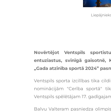
Liepājniek
Novērtējot Ventspils sportis
entuziastus, svinīgā gaisotnē, K
„Gada atzinība sportā 2024” pa
Ventspils sporta izcilības tika ci
nominācijām "Cerība sportā" 
Ventspils spēlētājam 17. gadīgaja
Balvu Valteram pasniedza olimpis