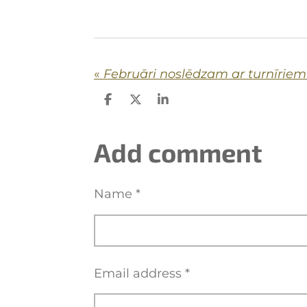
«
Februāri noslēdzam ar turnīrie
S
S
S
h
h
h
a
a
a
r
r
r
Add comment
e
e
e
Name *
Email address *