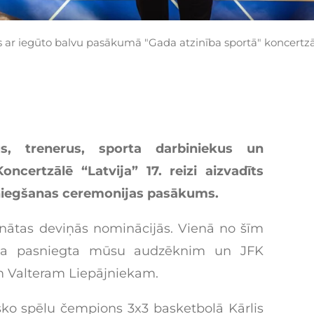
s ar iegūto balvu pasākumā "Gada atzinība sportā" koncertzāl
tus, trenerus, sporta darbiniekus un
oncertzālē “Latvija” 17. reizi aizvadīts
sniegšanas ceremonijas pasākums.
ldinātas deviņās nominācijās. Vienā no šīm
tika pasniegta mūsu audzēknim un JFK
m Valteram Liepājniekam.
ko spēļu čempions 3x3 basketbolā Kārlis