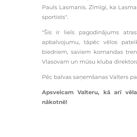
Pauls Lasmanis. Zīmīgi, ka Lasma
sportists".
"Šis ir liels pagodinājums atr
apbalvojumu, tāpēc vēlos pate
biedriem, saviem komandas tren
Vlasovam un mūsu kluba direkto
Pēc balvas saņemšanas Valters pa
Apsveicam Valteru, kā arī vē
nākotnē!