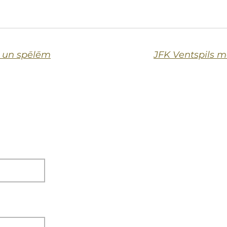
m un spēlēm
JFK Ventspils m