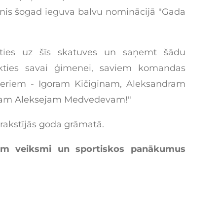
nis šogad ieguva balvu nominācijā "Gada
asties uz šīs skatuves un saņemt šādu
ikties savai ģimenei, saviem komandas
eriem - Igoram Kičiginam, Aleksandram
ram Aleksejam Medvedevam!"
rakstījās goda grāmatā.
lam veiksmi un sportiskos panākumus