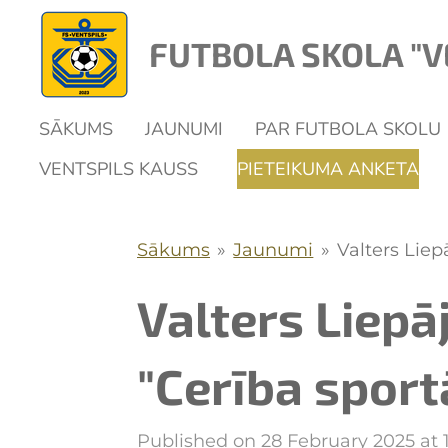
Skip
FUTBOLA SKOLA "V
to
main
content
SĀKUMS
JAUNUMI
PAR FUTBOLA SKOLU
VENTSPILS KAUSS
PIETEIKUMA ANKETA
Sākums
»
Jaunumi
»
Valters Liep
Valters Liepā
"Cerība sport
Published on 28 February 2025 at 