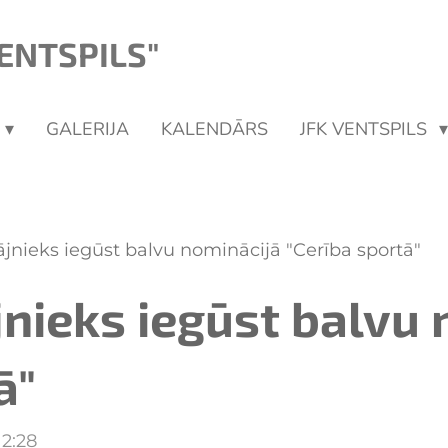
ENTSPILS"
GALERIJA
KALENDĀRS
JFK VENTSPILS
ājnieks iegūst balvu nominācijā "Cerība sportā"
jnieks iegūst balvu
ā"
12:28