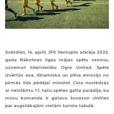
Svētdien, 14. aprīlī, JFK Ventspils atklāja 2025.
gada Nākotnes līgas mājas spēļu sezonu,
uzņemot līdervienību Ogre United. Spēle
izvērtās asa, dinamiska un pilna emociju no
pirmās līdz pēdējai minūtei. Cīņa noslēdzās
ar neizšķirtu 1:1, taču spēles gaita parādīja, ka
mūsu komanda ir gatava šosezon cīnīties
par augstākajām vietām turnīra tabulā.