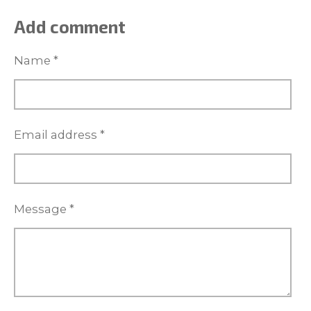
a
a
a
a
r
r
r
r
Add comment
e
e
e
e
Name *
Email address *
Message *