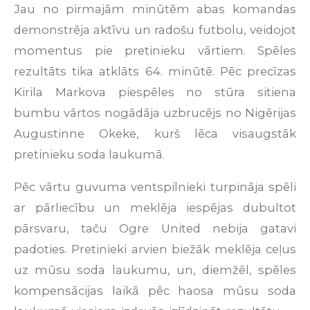
Jau no pirmajām minūtēm abas komandas
demonstrēja aktīvu un radošu futbolu, veidojot
momentus pie pretinieku vārtiem. Spēles
rezultāts tika atklāts 64. minūtē. Pēc precīzas
Kirila Markova piespēles no stūra sitiena
bumbu vārtos nogādāja uzbrucējs no Nigērijas
Augustinne Okeke, kurš lēca visaugstāk
pretinieku soda laukumā.
Pēc vārtu guvuma ventspilnieki turpināja spēli
ar pārliecību un meklēja iespējas dubultot
pārsvaru, taču Ogre United nebija gatavi
padoties. Pretinieki arvien biežāk meklēja ceļus
uz mūsu soda laukumu, un, diemžēl, spēles
kompensācijas laikā pēc haosa mūsu soda