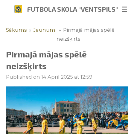
Skip
FUTBOLA SKOLA "VENTSPILS"
to
main
Sākums
»
Jaunumi
»
Pirmajā mājas spēlē
content
neizšķirts
Pirmajā mājas spēlē
neizšķirts
Published on 14 April 2025 at 12:59