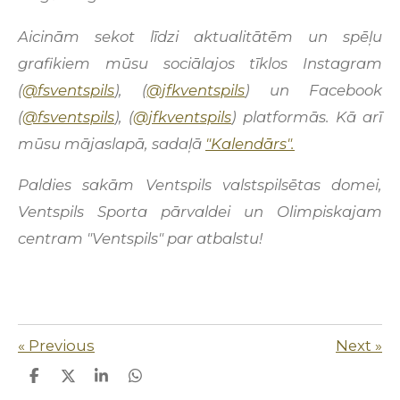
Aicinām sekot līdzi aktualitātēm un spēļu
grafikiem mūsu sociālajos tīklos Instagram
(
@fsventspils
), (
@jfkventspils
) un Facebook
(
@fsventspils
), (
@jfkventspils
) platformās. Kā arī
mūsu mājaslapā, sadaļā
"Kalendārs".
Paldies sakām Ventspils valstspilsētas domei,
Ventspils Sporta pārvaldei un Olimpiskajam
centram "Ventspils" par atbalstu!
«
Previous
Next
»
S
S
S
S
h
h
h
h