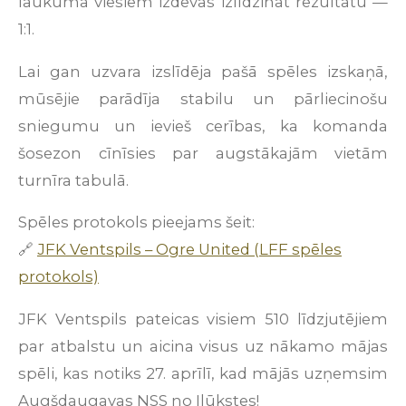
laukumā viesiem izdevās izlīdzināt rezultātu —
1:1.
Lai gan uzvara izslīdēja pašā spēles izskaņā,
mūsējie parādīja stabilu un pārliecinošu
sniegumu un ievieš cerības, ka komanda
šosezon cīnīsies par augstākajām vietām
turnīra tabulā.
Spēles protokols pieejams šeit:
🔗
JFK Ventspils – Ogre United (LFF spēles
protokols)
JFK Ventspils pateicas visiem 510 līdzjutējiem
par atbalstu un aicina visus uz nākamo mājas
spēli, kas notiks 27. aprīlī, kad mājās uzņemsim
Augšdaugavas NSS no Ilūkstes!