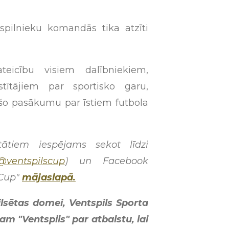
spilnieku komandās tika atzīti
teicību visiem dalībniekiem,
tītājiem par sportisko garu,
 šo pasākumu par īstiem futbola
tātiem iespējams sekot līdzi
@ventspilscup
) un Facebook
 Cup"
mājaslapā.
lsētas domei, Ventspils Sporta
m "Ventspils" par atbalstu, lai