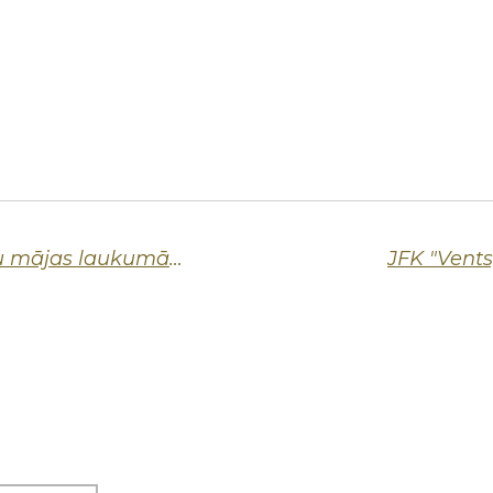
JFK "Ventspils" svin pirmo uzvaru mājas laukumā un turpina nezaudēto spēļu sēriju
JFK "Vents