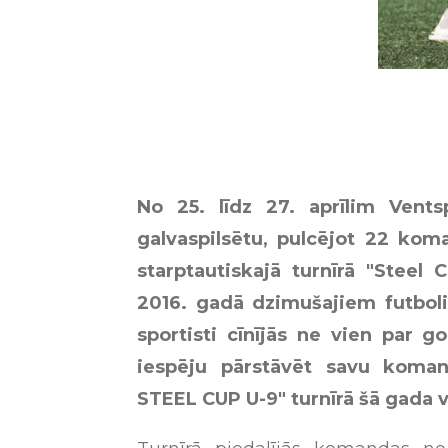
No 25. līdz 27. aprīlim Vents
galvaspilsētu, pulcējot 22 kom
starptautiskajā turnīrā "Steel 
2016. gadā dzimušajiem futbolis
sportisti cīnījās ne vien par g
iespēju pārstāvēt savu koman
STEEL CUP U-9" turnīrā šā gada v