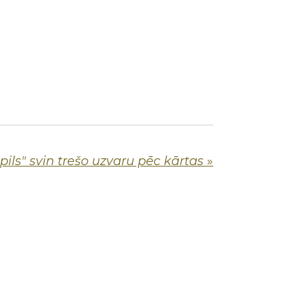
pils" svin trešo uzvaru pēc kārtas
»