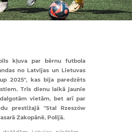
pils kļuva par bērnu futbola
andas no Latvijas un Lietuvas
Cup 2025", kas bija paredzēts
tiem. Trīs dienu laikā jaunie
odalgotām vietām, bet arī par
du prestižajā "Stal Rzeszów
asarā Zakopānē, Polijā.