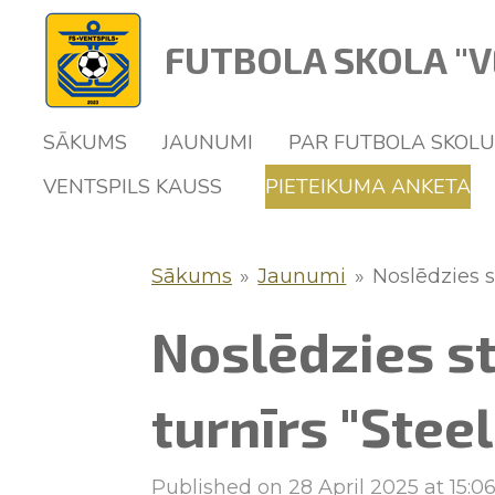
Skip
FUTBOLA SKOLA "V
to
main
content
SĀKUMS
JAUNUMI
PAR FUTBOLA SKOL
VENTSPILS KAUSS
PIETEIKUMA ANKETA
Sākums
»
Jaunumi
»
Noslēdzies s
Noslēdzies st
turnīrs "Stee
Published on 28 April 2025 at 15:0