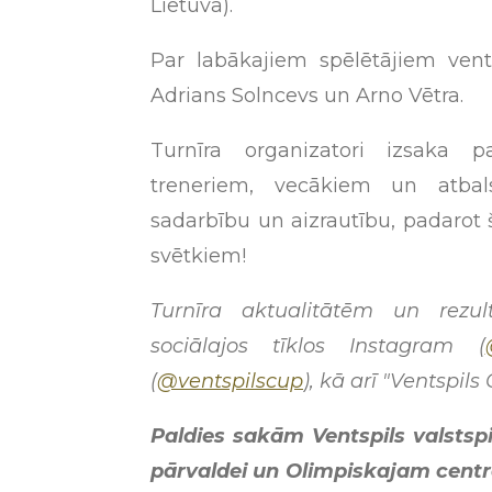
Lietuva).
Par labākajiem spēlētājiem vent
Adrians Solncevs un Arno Vētra.
Turnīra organizatori izsaka pa
treneriem, vecākiem un atbals
sadarbību un aizrautību, padarot
svētkiem!
Turnīra aktualitātēm un rezul
sociālajos tīklos Instagram (
(
@ventspilscup
), kā arī "Ventspils
Paldies sakām Ventspils valstspi
pārvaldei un Olimpiskajam centra