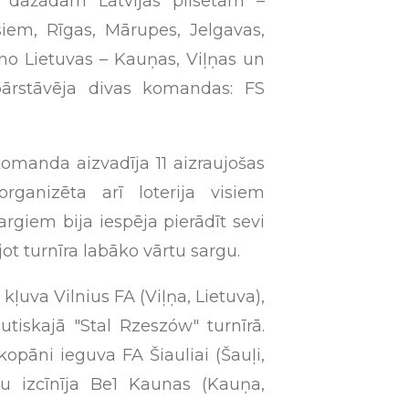
 dažādām Latvijas pilsētām –
lsiem, Rīgas, Mārupes, Jelgavas,
no Lietuvas – Kauņas, Viļņas un
 pārstāvēja divas komandas: FS
komanda aizvadīja 11 aizraujošas
organizēta arī loterija visiem
rgiem bija iespēja pierādīt sevi
jot turnīra labāko vārtu sargu.
ļuva Vilnius FA (Viļņa, Lietuva),
autiskajā "Stal Rzeszów" turnīrā.
opāni ieguva FA Šiauliai (Šauļi,
tu izcīnīja Be1 Kaunas (Kauņa,