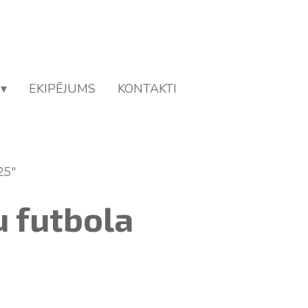
EKIPĒJUMS
KONTAKTI
25"
u futbola