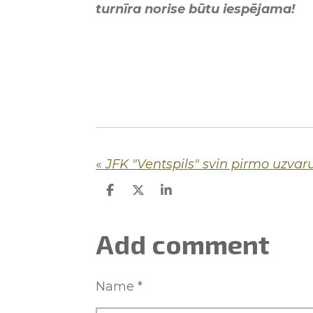
turnīra norise būtu iespējama!
«
S
S
S
h
h
h
a
a
a
r
r
r
Add comment
e
e
e
Name *