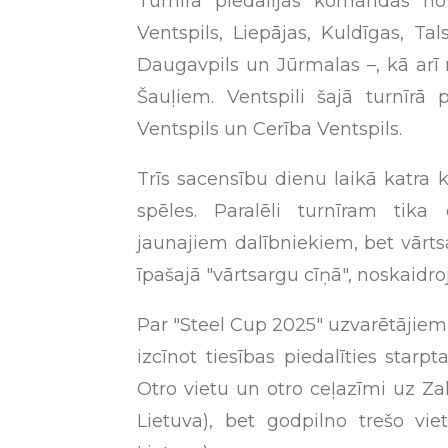
Turnīrā piedalījās komandas no
Ventspils, Liepājas, Kuldīgas, Ta
Daugavpils un Jūrmalas –, kā arī 
Šauļiem. Ventspili šajā turnīrā
Ventspils un Cerība Ventspils.
Trīs sacensību dienu laikā katra 
spēles. Paralēli turnīram tika 
jaunajiem dalībniekiem, bet vārtsa
īpašajā "vārtsargu cīņā", noskaidro
Par "Steel Cup 2025" uzvarētājiem k
izcīnot tiesības piedalīties starpt
Otro vietu un otro ceļazīmi uz Zak
Lietuva), bet godpilno trešo vie