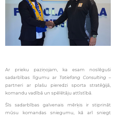
Ar prieku paziņojam, ka esam noslēguši
sadarbības līgumu ar
Tatiefang Consulting
–
partneri ar plašu pieredzi sporta stratēģijā,
komandu vadībā un spēlētāju attīstībā.
Šīs sadarbības galvenais mērķis ir stiprināt
mūsu komandas sniegumu, kā arī sniegt