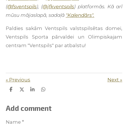
(
@fsventspils
), (
@jfkventspils
) platformās. Kā arī
mūsu mājaslapā, sadaļā
"Kalendārs".
Paldies sakām Ventspils valstspilsētas domei,
Ventspils Sporta pārvaldei un Olimpiskajam
centram "Ventspils" par atbalstu!
«
Previous
Next
»
S
S
S
S
h
h
h
h
a
a
a
a
r
r
r
r
Add comment
e
e
e
e
Name *