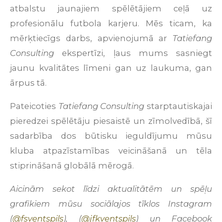
atbalstu jaunajiem spēlētājiem ceļā uz
profesionālu futbola karjeru. Mēs ticam, ka
mērķtiecīgs darbs, apvienojumā ar
Tatiefang
Consulting
ekspertīzi, ļaus mums sasniegt
jaunu kvalitātes līmeni gan uz laukuma, gan
ārpus tā.
Pateicoties
Tatiefang Consulting
starptautiskajai
pieredzei spēlētāju piesaistē un zīmolvedībā, šī
sadarbība dos būtisku ieguldījumu mūsu
kluba atpazīstamības veicināšanā un tēla
stiprināšanā globālā mērogā.
Aicinām sekot līdzi aktualitātēm un spēļu
grafikiem mūsu sociālajos tīklos Instagram
(
@fsventspils
), (
@jfkventspils
) un Facebook