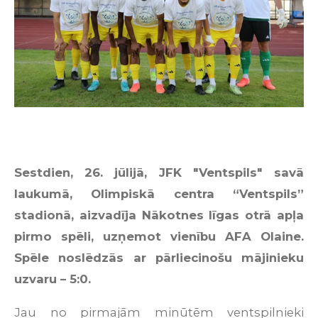
Sestdien, 26. jūlijā, JFK "Ventspils" savā
laukumā, Olimpiskā centra “Ventspils”
stadionā, aizvadīja Nākotnes līgas otrā apļa
pirmo spēli, uzņemot vienību AFA Olaine.
Spēle noslēdzās ar pārliecinošu mājinieku
uzvaru – 5:0.
Jau no pirmajām minūtēm ventspilnieki