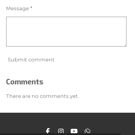
Message *
Submit comment
Comments
There are no comments yet.
F
I
Y
W