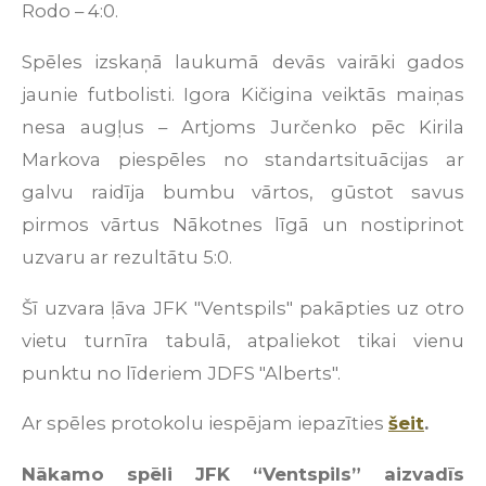
Rodo – 4:0.
Spēles izskaņā laukumā devās vairāki gados
jaunie futbolisti. Igora Kičigina veiktās maiņas
nesa augļus – Artjoms Jurčenko pēc Kirila
Markova piespēles no standartsituācijas ar
galvu raidīja bumbu vārtos, gūstot savus
pirmos vārtus Nākotnes līgā un nostiprinot
uzvaru ar rezultātu 5:0.
Šī uzvara ļāva JFK "Ventspils" pakāpties uz otro
vietu turnīra tabulā, atpaliekot tikai vienu
punktu no līderiem JDFS "Alberts".
Ar spēles protokolu iespējam iepazīties
šeit
.
Nākamo spēli JFK “Ventspils” aizvadīs