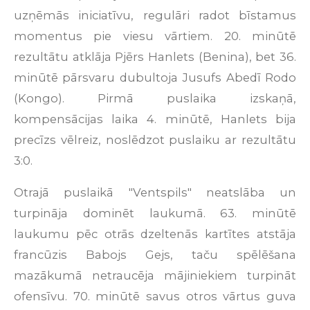
uzņēmās iniciatīvu, regulāri radot bīstamus
momentus pie viesu vārtiem. 20. minūtē
rezultātu atklāja Pjērs Hanlets (Benina), bet 36.
minūtē pārsvaru dubultoja Jusufs Abedī Rodo
(Kongo). Pirmā puslaika izskaņā,
kompensācijas laika 4. minūtē, Hanlets bija
precīzs vēlreiz, noslēdzot puslaiku ar rezultātu
3:0.
Otrajā puslaikā "Ventspils" neatslāba un
turpināja dominēt laukumā. 63. minūtē
laukumu pēc otrās dzeltenās kartītes atstāja
francūzis Babojs Gejs, taču spēlēšana
mazākumā netraucēja mājiniekiem turpināt
ofensīvu. 70. minūtē savus otros vārtus guva