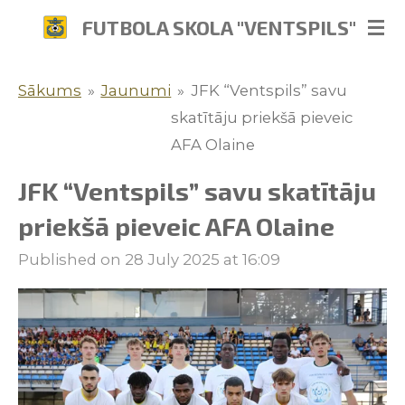
Skip
FUTBOLA SKOLA "VENTSPILS"
to
main
Sākums
»
Jaunumi
»
JFK “Ventspils” savu
content
skatītāju priekšā pieveic
AFA Olaine
JFK “Ventspils” savu skatītāju
priekšā pieveic AFA Olaine
Published on 28 July 2025 at 16:09