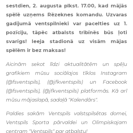
sestdien, 2. augusta plkst. 17.00, kad mājās
spēlē uzņems Rēzeknes komandu. Uzvaras
gadījumā ventspilnieki var pacelties uz 1.
pozīciju, tāpēc atbalsts tribīnēs būs ļoti
svarīgs! Ieeja stadionā uz visām mājas
spēlēm ir bez maksas!
Aicinām sekot līdzi aktualitātēm un spēļu
grafikiem mūsu sociālajos tīklos Instagram
(@fsventspils), (@jfkventspils) un Facebook
(@fsventspils), (@jfkventspils) platformās. Kā arī
mūsu mājaslapā, sadaļā "Kalendārs".
Paldies sakām Ventspils valstspilsētas domei,
Ventspils Sporta pārvaldei un Olimpiskajam
centram "Ventspils" par atbalstu!