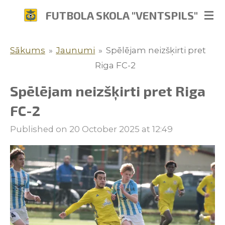
Skip
FUTBOLA SKOLA "VENTSPILS"
to
main
Sākums
»
Jaunumi
»
Spēlējam neizšķirti pret
content
Riga FC-2
Spēlējam neizšķirti pret Riga
FC-2
Published on 20 October 2025 at 12:49