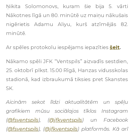
Ņikita Solomonovs, kuram šie bija 5. vārti
Nākotnes līgā un 80. minūtē uz maiņu nākušais
nigērietis Adamu Aliyu, kurš atzīmējās 82.
minūtē.
Ar spēles protokolu iespējams iepazīties
šeit
.
Nākamo spēli JFK “Ventspils” aizvadīs sestdien,
25. oktobrī plkst. 15.00 Rīgā, Hanzas vidusskolas
stadionā, kad izbraukumā tiksies pret Skanstes
SK.
Aicinām sekot līdzi aktualitātēm un spēļu
grafikiem mūsu sociālajos tīklos Instagram
(
@fsventspils
), (
@jfkventspils
) un Facebook
(
@fsventspils
), (
@jfkventspils
) platformās. Kā arī