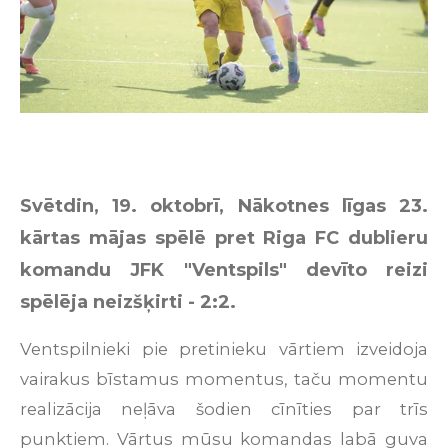
Svētdin, 19. oktobrī, Nākotnes līgas 23.
kārtas mājas spēlē pret Riga FC dublieru
komandu JFK "Ventspils" devīto reizi
spēlēja neizšķirti - 2:2.
Ventspilnieki pie pretinieku vārtiem izveidoja
vairakus bīstamus momentus, taču momentu
realizācija neļāva šodien cīnīties par trīs
punktiem. Vārtus mūsu komandas labā guva