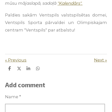
mūsu mājaslapā, sadaļā
"Kalendārs".
Paldies sakām Ventspils valstspilsētas domei,
Ventspils Sporta pārvaldei un Olimpiskajam
centram "Ventspils" par atbalstu!
«
Previous
Next
»
S
S
S
S
h
h
h
h
a
a
a
a
r
r
r
r
Add comment
e
e
e
e
Name *