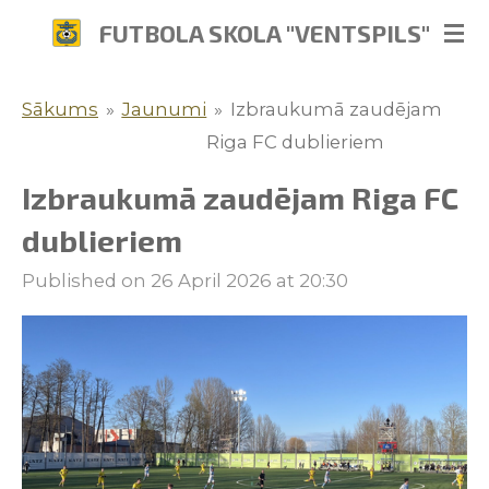
Skip
FUTBOLA SKOLA "VENTSPILS"
to
main
Sākums
»
Jaunumi
»
Izbraukumā zaudējam
content
Riga FC dublieriem
Izbraukumā zaudējam Riga FC
dublieriem
Published on 26 April 2026 at 20:30