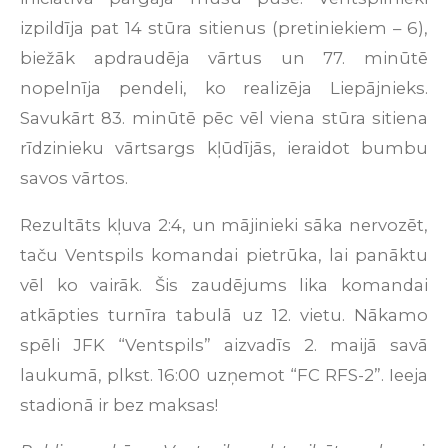
izpildīja pat 14 stūra sitienus (pretiniekiem – 6),
biežāk apdraudēja vārtus un 77. minūtē
nopelnīja pendeli, ko realizēja Liepājnieks.
Savukārt 83. minūtē pēc vēl viena stūra sitiena
rīdzinieku vārtsargs kļūdījās, ieraidot bumbu
savos vārtos.
Rezultāts kļuva 2:4, un mājinieki sāka nervozēt,
taču Ventspils komandai pietrūka, lai panāktu
vēl ko vairāk. Šis zaudējums lika komandai
atkāpties turnīra tabulā uz 12. vietu. Nākamo
spēli JFK “Ventspils” aizvadīs 2. maijā savā
laukumā, plkst. 16:00 uzņemot “FC RFS-2”. Ieeja
stadionā ir bez maksas!