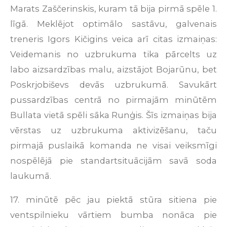
Marats Zaščerinskis, kuram tā bija pirmā spēle 1.
līgā. Meklējot optimālo sastāvu, galvenais
treneris Igors Kičigins veica arī citas izmaiņas:
Veidemanis no uzbrukuma tika pārcelts uz
labo aizsardzības malu, aizstājot Bojarūnu, bet
Poskrjobiševs devās uzbrukumā. Savukārt
pussardzības centrā no pirmajām minūtēm
Bullata vietā spēli sāka Runģis. Šīs izmaiņas bija
vērstas uz uzbrukuma aktivizēšanu, taču
pirmajā puslaikā komanda ne visai veiksmīgi
nospēlējā pie standartsituācijām savā soda
laukumā.
17. minūtē pēc jau piektā stūra sitiena pie
ventspilnieku vārtiem bumba nonāca pie