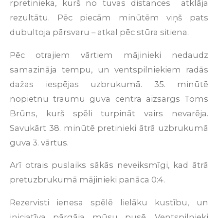
rpretinieka, kurš no tuvas distances atklāja
rezultātu. Pēc piecām minūtēm viņš pats
dubultoja pārsvaru – atkal pēc stūra sitiena.
Pēc otrajiem vārtiem mājinieki nedaudz
samazināja tempu, un ventspilniekiem radās
dažas iespējas uzbrukumā. 35. minūtē
nopietnu traumu guva centra aizsargs Toms
Brūns, kurš spēli turpināt vairs nevarēja.
Savukārt 38. minūtē pretinieki ātrā uzbrukumā
guva 3. vārtus.
Arī otrais puslaiks sākās neveiksmīgi, kad ātrā
pretuzbrukumā mājinieki panāca 0:4.
Rezervisti ienesa spēlē lielāku kustību, un
iniciatīva pārgāja mūsu pusē. Ventspilnieki