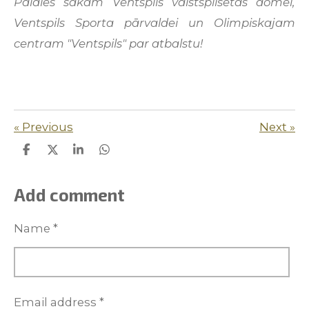
Paldies sakām Ventspils valstspilsētas domei,
Ventspils Sporta pārvaldei un Olimpiskajam
centram "Ventspils" par atbalstu!
«
Previous
Next
»
S
S
S
S
h
h
h
h
a
a
a
a
r
r
r
r
Add comment
e
e
e
e
Name *
Email address *