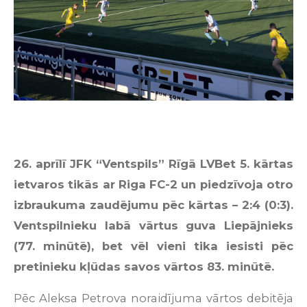
26. aprīlī JFK “Ventspils” Rīgā LVBet 5. kārtas
ietvaros tikās ar Riga FC-2 un piedzīvoja otro
izbraukuma zaudējumu pēc kārtas – 2:4 (0:3).
Ventspilnieku labā vārtus guva Liepājnieks
(77. minūtē), bet vēl vieni tika iesisti pēc
pretinieku kļūdas savos vārtos 83. minūtē.
Pēc Aleksa Petrova noraidījuma vārtos debitēja