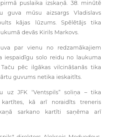
 pirmā puslaika izskaņā. 38. minūtē
u guva mūsu aizsargs Vladislavs
ults kājas lūzums. Spēlētājs tika
laukumā devās Kirils Markovs.
kļuva par vienu no redzamākajiem
ca iespaidīgu solo reidu no laukuma
 Taču pēc ilgākas vilcināšanās tika
ārtu guvums netika ieskaitīts.
ju uz JFK “Ventspils” soliņa – tika
kartītes, kā arī noraidīts treneris
skaņā sarkano kartīti saņēma arī
spils" direktors Aleksejs Medvedevs,