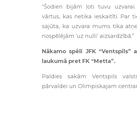
“Šodien bijām ļoti tuvu uzvarai
vārtus, kas netika ieskaitīti. Par
sajūta, ka uzvara mums tika atņe
nospēlējām ‘uz nulli’ aizsardzībā.”
Nākamo spēli JFK “Ventspils” ai
laukumā pret FK “Metta”.
Paldies sakām Ventspils valsts
pārvaldei un Olimpiskajam centram