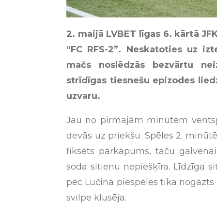
2. maijā LVBET līgas 6. kārtā J
“FC RFS-2”. Neskatoties uz izte
mačs noslēdzās bezvārtu neiz
strīdīgas tiesnešu epizodes lie
uzvaru.
Jau no pirmajām minūtēm ventspi
devās uz priekšu. Spēles 2. minūt
fiksēts pārkāpums, taču galvenai
soda sitienu nepiešķīra. Līdzīga si
pēc Lučina piespēles tika nogāzts
svilpe klusēja.