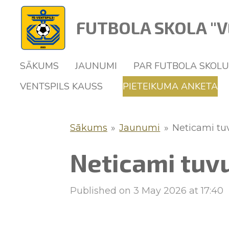
Skip
FUTBOLA SKOLA "V
to
main
content
SĀKUMS
JAUNUMI
PAR FUTBOLA SKOL
VENTSPILS KAUSS
PIETEIKUMA ANKETA
Sākums
»
Jaunumi
»
Neticami tuv
Neticami tuvu
Published on 3 May 2026 at 17:40