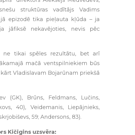
esnešu struktūras vadītājs Vadims
ajā epizodē tika pieļauta kļūda – ja
a jāfiksē nekavējoties, nevis pēc
ne tikai spēles rezultātu, bet arī
ākamajā mačā ventspilniekiem būs
vukārt Vladislavam Bojarūnam priekšā
 (GK), Brūns, Feldmans, Lučins,
ovs, 40), Veidemanis, Liepājnieks,
krjobiševs, 59; Andersons, 83).
rs Kičigins uzsvēra: