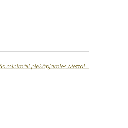
ās minimāli piekāpjamies Mettai
»