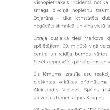
Visnopietnākais incidents notika
smagā divcīņā nopietnu traum
Bojarūns – tika konstatēts dub
nogādāts slimnīcā, un viņa vietā 
Otrajā puslaikā tieši Markovs 
spēlētājiem. 69. minūtē viņš vei
centra un raidīja bumbu vārtos.
fiksēts iepriekšējs pārkāpums un v
Šis lēmums izraisīja asu reakci
piešķirtas vairākas brīdinājuma 
Aleksandrs Vlasovs. Spēles iz
galvenais treneris Igors Kičigins.
Kā pēc spēles norādīja JFK "Vent