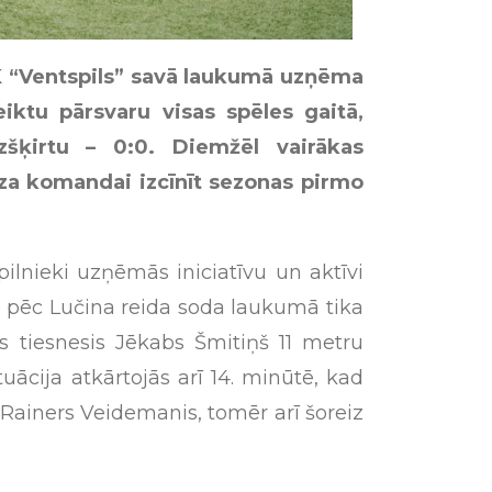
FK “Ventspils” savā laukumā uzņēma
iktu pārsvaru visas spēles gaitā,
šķirtu – 0:0. Diemžēl vairākas
dza komandai izcīnīt sezonas pirmo
lnieki uzņēmās iniciatīvu un aktīvi
ē pēc Lučina reida soda laukumā tika
s tiesnesis Jēkabs Šmitiņš 11 metru
tuācija atkārtojās arī 14. minūtē, kad
 Rainers Veidemanis, tomēr arī šoreiz