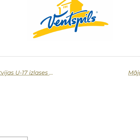
Ņikita Rozancevs pievienojas Latvijas U-17 izlases treneru štābam
Māj