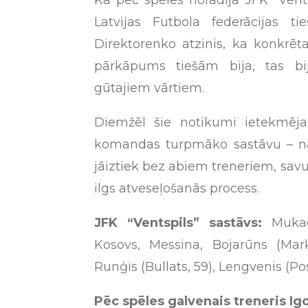
Latvijas Futbola federācijas ti
Direktorenko atzinis, ka konkrēt
pārkāpums tiešām bija, tas bij
gūtajiem vārtiem.
Diemžēl šie notikumi ietekmēja 
komandas turpmāko sastāvu – n
jāiztiek bez abiem treneriem, sa
ilgs atveseļošanās process.
JFK “Ventspils” sastāvs:
Mukaev
Kosovs, Messina, Bojarūns (Mark
Runģis (Bullats, 59), Lengvenis (Pos
Pēc spēles galvenais treneris Igo