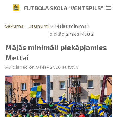
Skip
FUTBOLA SKOLA "VENTSPILS"
to
main
Sākums
»
Jaunumi
»
Mājās minimāli
content
piekāpjamies Mettai
Mājās minimāli piekāpjamies
Mettai
Published on 9 May 2026 at 19:00