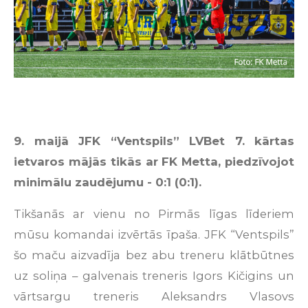
9. maijā JFK “Ventspils” LVBet 7. kārtas
ietvaros mājās tikās ar FK Metta, piedzīvojot
minimālu zaudējumu - 0:1 (0:1).
Tikšanās ar vienu no Pirmās līgas līderiem
mūsu komandai izvērtās īpaša. JFK “Ventspils”
šo maču aizvadīja bez abu treneru klātbūtnes
uz soliņa – galvenais treneris Igors Kičigins un
vārtsargu treneris Aleksandrs Vlasovs