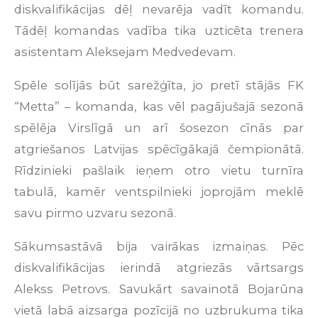
diskvalifikācijas dēļ nevarēja vadīt komandu.
Tādēļ komandas vadība tika uzticēta trenera
asistentam Aleksejam Medvedevam.
Spēle solījās būt sarežģīta, jo pretī stājās FK
“Metta” – komanda, kas vēl pagājušajā sezonā
spēlēja Virslīgā un arī šosezon cīnās par
atgriešanos Latvijas spēcīgākajā čempionātā.
Rīdzinieki pašlaik ieņem otro vietu turnīra
tabulā, kamēr ventspilnieki joprojām meklē
savu pirmo uzvaru sezonā.
Sākumsastāvā bija vairākas izmaiņas. Pēc
diskvalifikācijas ierindā atgriezās vārtsargs
Alekss Petrovs. Savukārt savainotā Bojarūna
vietā labā aizsarga pozīcijā no uzbrukuma tika