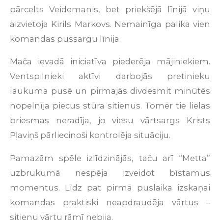
pārcelts Veidemanis, bet priekšējā līnijā viņu
aizvietoja Kirils Markovs. Nemainīga palika vien
komandas pussargu līnija.
Mača ievadā iniciatīva piederēja mājiniekiem.
Ventspilnieki aktīvi darbojās pretinieku
laukuma pusē un pirmajās divdesmit minūtēs
nopelnīja piecus stūra sitienus. Tomēr tie lielas
briesmas neradīja, jo viesu vārtsargs Krists
Pļaviņš pārliecinoši kontrolēja situāciju.
Pamazām spēle izlīdzinājās, taču arī “Metta”
uzbrukumā nespēja izveidot bīstamus
momentus. Līdz pat pirmā puslaika izskaņai
komandas praktiski neapdraudēja vārtus –
sitienu vārtu rāmī nebija.