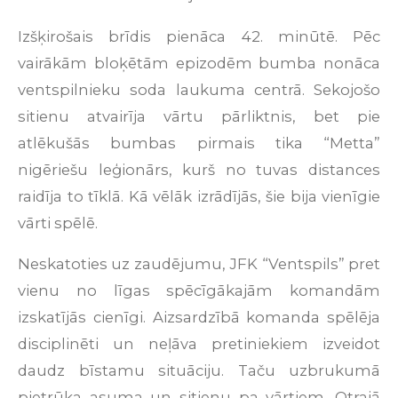
Izšķirošais brīdis pienāca 42. minūtē. Pēc
vairākām bloķētām epizodēm bumba nonāca
ventspilnieku soda laukuma centrā. Sekojošo
sitienu atvairīja vārtu pārliktnis, bet pie
atlēkušās bumbas pirmais tika “Metta”
nigēriešu leģionārs, kurš no tuvas distances
raidīja to tīklā. Kā vēlāk izrādījās, šie bija vienīgie
vārti spēlē.
Neskatoties uz zaudējumu, JFK “Ventspils” pret
vienu no līgas spēcīgākajām komandām
izskatījās cienīgi. Aizsardzībā komanda spēlēja
disciplinēti un neļāva pretiniekiem izveidot
daudz bīstamu situāciju. Taču uzbrukumā
pietrūka asuma un sitienu pa vārtiem. Otrajā