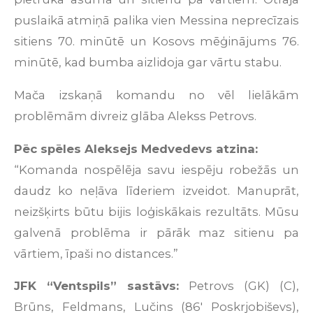
puslaikā atmiņā palika vien Messina neprecīzais
sitiens 70. minūtē un Kosovs mēģinājums 76.
minūtē, kad bumba aizlidoja gar vārtu stabu.
Mača izskaņā komandu no vēl lielākām
problēmām divreiz glāba Alekss Petrovs.
Pēc spēles Aleksejs Medvedevs atzina:
“Komanda nospēlēja savu iespēju robežās un
daudz ko neļāva līderiem izveidot. Manuprāt,
neizšķirts būtu bijis loģiskākais rezultāts. Mūsu
galvenā problēma ir pārāk maz sitienu pa
vārtiem, īpaši no distances.”
JFK “Ventspils” sastāvs:
Petrovs (GK) (C),
Brūns, Feldmans, Lučins (86' Poskrjobiševs),